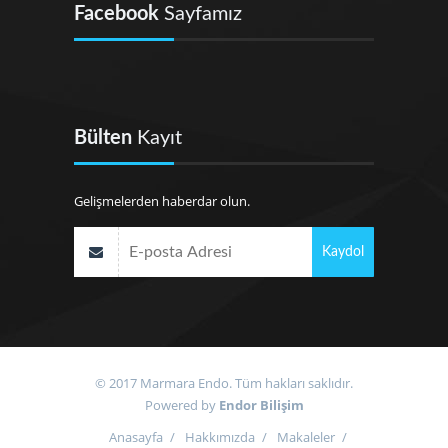
Facebook
Sayfamız
Bülten
Kayıt
Gelişmelerden haberdar olun.
© 2017 Marmara Endo. Tüm hakları saklıdır.
Powered by
Endor Bilişim
Anasayfa
/
Hakkımızda
/
Makaleler
/