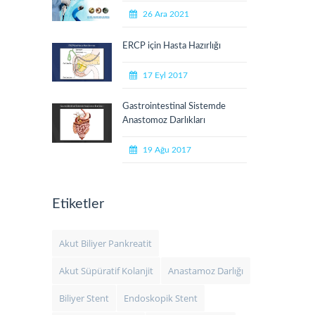
26 Ara 2021
ERCP için Hasta Hazırlığı
17 Eyl 2017
Gastrointestinal Sistemde
Anastomoz Darlıkları
19 Ağu 2017
Etiketler
Akut Biliyer Pankreatit
Akut Süpüratif Kolanjit
Anastamoz Darlığı
Biliyer Stent
Endoskopik Stent