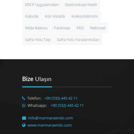
ERCP Uygulamaları
Gastroskopi Nedir
Kabızlık
Kist Hidatik
Kolesistektomi
Mide Balonu
Pankreas
PEG
Rektosel
Safra Yolu Taşı
Safra Yolu Yaralanmaları
Bize
Ulaşın
Telefon:
+90 (532) 445 42 11
Whatsapp:
+90 (532) 445 42 11
info@marmaraendo.com
www.marmaraendo.com