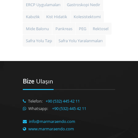
ERCP Uygulamaları
Gastroskopi Nedir
Kabızlık
Kist Hidatik
Kolesistektomi
Mide Balonu
Pankreas
PEG
Rektosel
Safra Yolu Taşı
Safra Yolu Yaralanmaları
Bize
Ulaşın
Telefon:
+90 (532) 445 42 11
Whatsapp:
+90 (532) 445 42 11
info@marmaraendo.com
www.marmaraendo.com