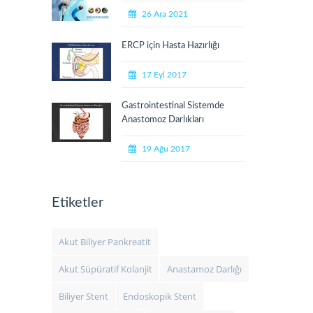
26 Ara 2021
ERCP için Hasta Hazırlığı
17 Eyl 2017
Gastrointestinal Sistemde
Anastomoz Darlıkları
19 Ağu 2017
Etiketler
Akut Biliyer Pankreatit
Akut Süpüratif Kolanjit
Anastamoz Darlığı
Biliyer Stent
Endoskopik Stent