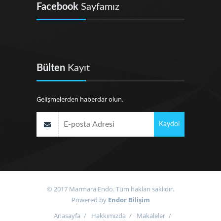
Facebook
Sayfamız
Bülten
Kayıt
Gelişmelerden haberdar olun.
© 2017 Marmara Endo. Tüm hakları saklıdır.
Powered by
Endor Bilişim
Anasayfa
/
Hakkımızda
/
Makaleler
/